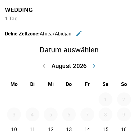
WEDDING
1 Tag
edit
Deine Zeitzone:
Africa/Abidjan
Zeitzone 
Datum auswählen
August 2026
keyboard_arrow_left
keyboard_arrow_right
Zurück Juli 202
Weiter
Mo
Di
Mi
Do
Fr
Sa
So
1
2
3
4
5
6
7
8
9
10
11
12
13
14
15
16